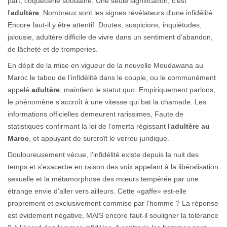
part, coquetterie soudaine. Une seule signification, c’est
l'
adultère
. Nombreux sont les signes révélateurs d'une infidélité.
Encore faut-il y être attentif. Doutes, suspicions, inquiétudes,
jalousie, adultère difficile de vivre dans un sentiment d’abandon,
de lâcheté et de tromperies.
En dépit de la mise en vigueur de la nouvelle Moudawana au
Maroc le tabou de l’infidélité dans le couple, ou le communément
appelé
adultère
, maintient le statut quo. Empiriquement parlons,
le phénomène s’accroît à une vitesse qui bat la chamade. Les
informations officielles demeurent rarissimes, Faute de
statistiques confirmant la loi de l’omerta régissant l’
adultère au
Maroc
, et appuyant de surcroît le verrou juridique.
Douloureusement vécue, l’infidélité existe depuis la nuit des
temps et s’exacerbe en raison des voix appelant à la libéralisation
sexuelle et la métamorphose des mœurs tempérée par une
étrange envie d’aller vers ailleurs. Cette «gaffe» est-elle
proprement et exclusivement commise par l’homme ? La réponse
est évidement négative, MAIS encore faut-il souligner la tolérance