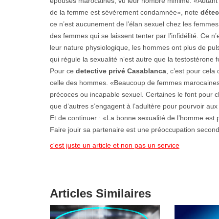
épouses marocaines, vu leur nombre minime. «Autant l’h
de la femme est sévèrement condamnée», note
détec
ce n’est aucunement de l’élan sexuel chez les femmes p
des femmes qui se laissent tenter par l’infidélité. Ce n’
leur nature physiologique, les hommes ont plus de pul
qui régule la sexualité n’est autre que la testostéron
Pour ce
detective privé Casablanca
, c’est pour cela
celle des hommes. «Beaucoup de femmes marocaines de
précoces ou incapable sexuel. Certaines le font pour c
que d’autres s’engagent à l’adultère pour pourvoir aux
Et de continuer : «La bonne sexualité de l’homme est p
Faire jouir sa partenaire est une préoccupation secon
c'est juste un article et non pas un service
Articles Similaires