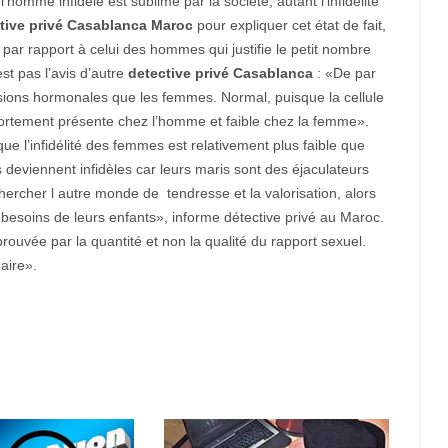
omme infidèle est sublimé par la société, autant l’infidélité
tive privé Casablanca Maroc
pour expliquer cet état de fait,
ar rapport à celui des hommes qui justifie le petit nombre
est pas l’avis d’autre
detective privé Casablanca
: «De par
sions hormonales que les femmes. Normal, puisque la cellule
e fortement présente chez l’homme et faible chez la femme».
 que l’infidélité des femmes est relativement plus faible que
viennent infidèles car leurs maris sont des éjaculateurs
hercher l autre monde de tendresse et la valorisation, alors
 besoins de leurs enfants», informe détective privé au Maroc.
rouvée par la quantité et non la qualité du rapport sexuel.
daire».